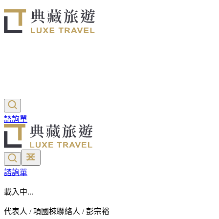
諮詢單
諮詢單
載入中...
代表人 / 項國棟
聯絡人 / 彭宗裕