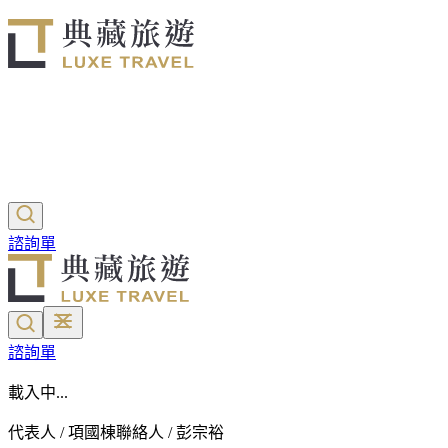
諮詢單
諮詢單
載入中...
代表人 / 項國棟
聯絡人 / 彭宗裕