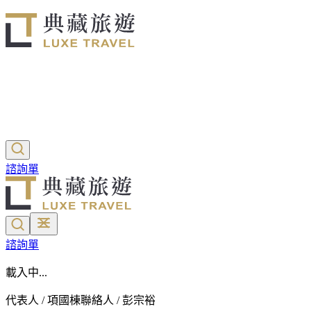
諮詢單
諮詢單
載入中...
代表人 / 項國棟
聯絡人 / 彭宗裕