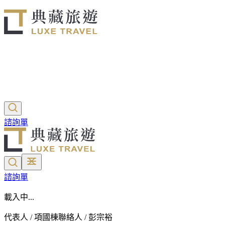
諮詢單
諮詢單
載入中...
代表人 / 項國棟
聯絡人 / 彭宗裕