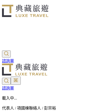
諮詢單
諮詢單
載入中...
代表人 / 項國棟
聯絡人 / 彭宗裕