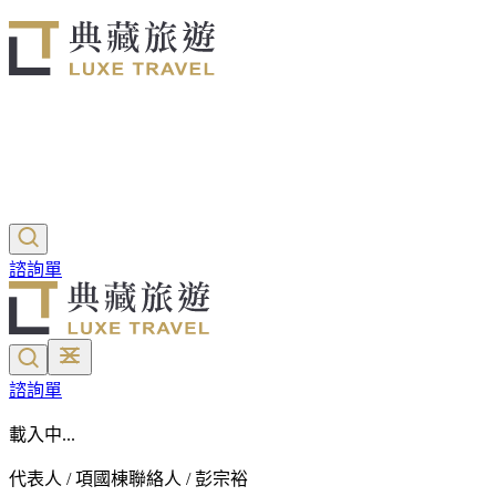
諮詢單
諮詢單
載入中...
代表人 / 項國棟
聯絡人 / 彭宗裕