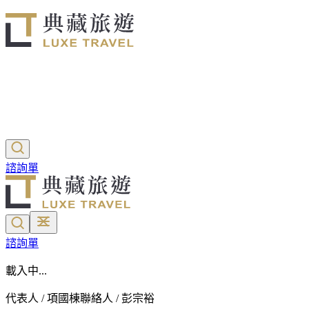
諮詢單
諮詢單
載入中...
代表人 / 項國棟
聯絡人 / 彭宗裕