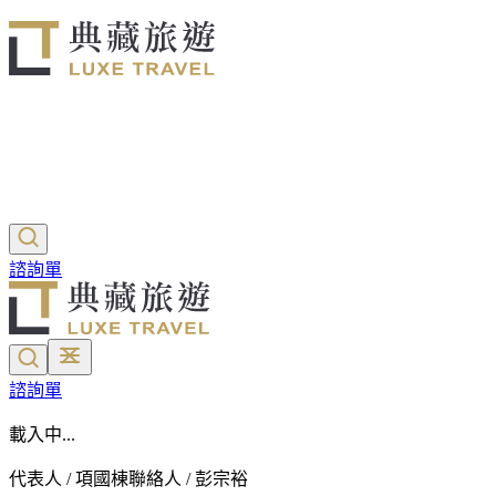
諮詢單
諮詢單
載入中...
代表人 / 項國棟
聯絡人 / 彭宗裕