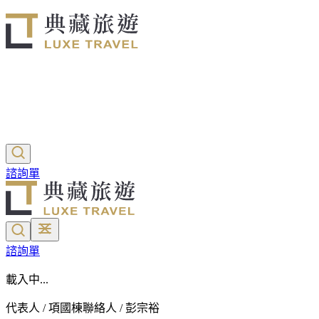
諮詢單
諮詢單
載入中...
代表人 / 項國棟
聯絡人 / 彭宗裕