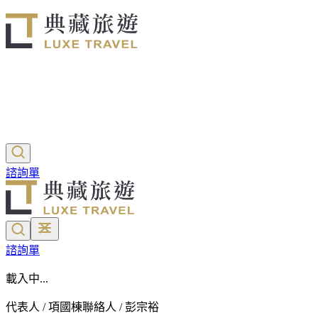
諮詢單
諮詢單
載入中...
代表人 / 項國棟
聯絡人 / 彭宗裕