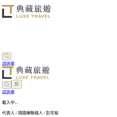
諮詢單
諮詢單
載入中...
代表人 / 項國棟
聯絡人 / 彭宗裕