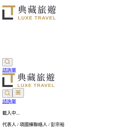
諮詢單
諮詢單
載入中...
代表人 / 項國棟
聯絡人 / 彭宗裕