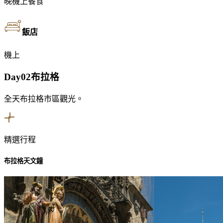
晚
機上餐食
飯店
機上
Day02
布拉格
全天布拉格市區觀光。
精選行程
布拉格天文鐘