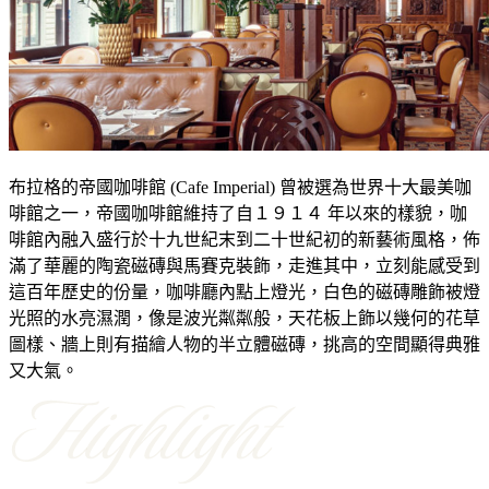
布拉格的帝國咖啡館 (Cafe Imperial) 曾被選為世界十大最美咖
啡館之一，帝國咖啡館維持了自１９１４ 年以來的樣貌，咖
啡館內融入盛行於十九世紀末到二十世紀初的新藝術風格，佈
滿了華麗的陶瓷磁磚與馬賽克裝飾，走進其中，立刻能感受到
這百年歷史的份量，咖啡廳內點上燈光，白色的磁磚雕飾被燈
光照的水亮濕潤，像是波光粼粼般，天花板上飾以幾何的花草
圖樣、牆上則有描繪人物的半立體磁磚，挑高的空間顯得典雅
又大氣。