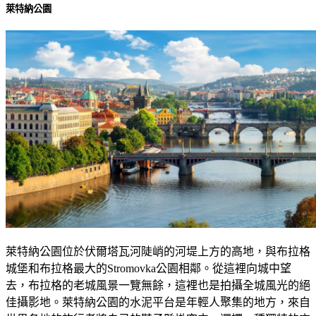
萊特納公園
萊特納公園位於伏爾塔瓦河陡峭的河堤上方的高地，與布拉格
城堡和布拉格最大的Stromovka公園相鄰。從這裡向城中望
去，布拉格的老城風景一覽無餘，這裡也是拍攝全城風光的絕
佳攝影地。萊特納公園的水泥平台是年輕人聚集的地方，來自