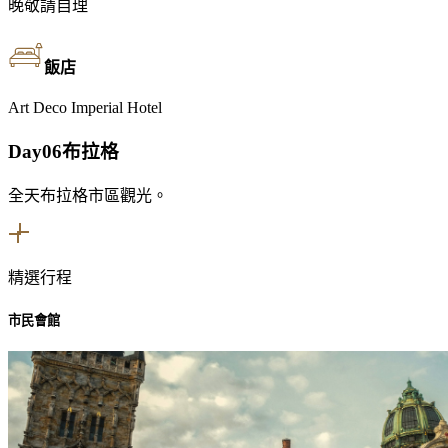
晚
敬請自理
飯店
Art Deco Imperial Hotel
Day06
布拉格
全天布拉格市區觀光。
精選行程
市民會館