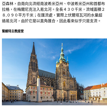
亞森林，自南向北流經南波希米亞州、中波希米亞州和首都布
拉格，在梅爾尼克注入易北河。全長４３０千米，流域面積２
８,０９０平方千米；在匯流處，實際上伏爾塔瓦河的水量超
過易北河，由於它是以直角匯合，因此看來似乎只是支流。
聖維特主教座堂