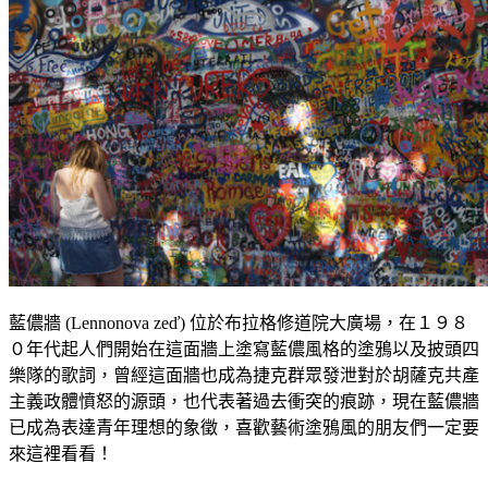
藍儂牆 (Lennonova zeď) 位於布拉格修道院大廣場，在１９８
０年代起人們開始在這面牆上塗寫藍儂風格的塗鴉以及披頭四
樂隊的歌詞，曾經這面牆也成為捷克群眾發泄對於胡薩克共產
主義政體憤怒的源頭，也代表著過去衝突的痕跡，現在藍儂牆
已成為表達青年理想的象徵，喜歡藝術塗鴉風的朋友們一定要
來這裡看看！