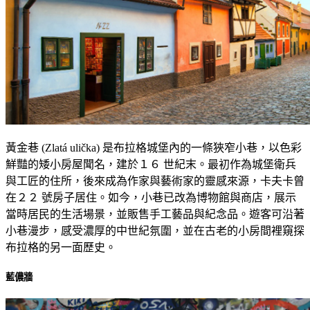
黃金巷 (Zlatá ulička) 是布拉格城堡內的一條狹窄小巷，以色彩
鮮豔的矮小房屋聞名，建於１６ 世紀末。最初作為城堡衛兵
與工匠的住所，後來成為作家與藝術家的靈感來源，卡夫卡曾
在２２ 號房子居住。如今，小巷已改為博物館與商店，展示
當時居民的生活場景，並販售手工藝品與紀念品。遊客可沿著
小巷漫步，感受濃厚的中世紀氛圍，並在古老的小房間裡窺探
布拉格的另一面歷史。
藍儂牆