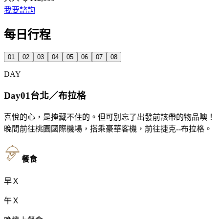
我要諮詢
每日行程
01
02
03
04
05
06
07
08
DAY
Day01
台北／布拉格
喜悅的心，是掩藏不住的。但可別忘了出發前該帶的物品噢！
晚間前往桃園國際機場，搭乘豪華客機，前往捷克--布拉格。
餐食
早
Ｘ
午
Ｘ