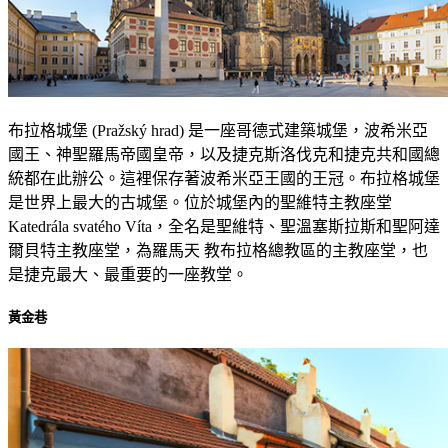
布拉格城堡 (Pražský hrad) 是一座哥德式建築城堡，波希米亞
國王、神聖羅馬帝國皇帝，以及捷克斯洛伐克和捷克共和國總
統都在此辦公。這裡保存著波希米亞王國的王冠。布拉格城堡
是世界上最大的古城堡。位於城堡內的聖維特主教座堂
Katedrála svatého Víta，全名是聖維特、聖溫塞斯拉斯和聖阿達
爾貝特主教座堂，為羅馬天 教布拉格總教區的主教座堂，也
是捷克最大、最重要的一座教堂。
黃金巷