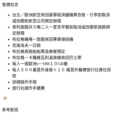
售價包含
台北／歐洲航空來回豪華經濟艙機票含稅、行李
如取消
或改期依航空公司規定辦理
表列旅館共５晚二人一室含早餐
如取消或改期依旅館規
定辦理
布拉格機場－旅館來回專車接送機
克倫洛夫一日遊
布拉格夜遊船船票及晚餐預定
布拉格－卡羅維瓦利溫泉鎮來回巴士票
每人一張歐洲e－SIM
１０GB量
每人５００萬意外身故＋１０ 萬意外醫療旅行社責任保
險
詳細操作手冊
旅行社操作手續費
參考航班