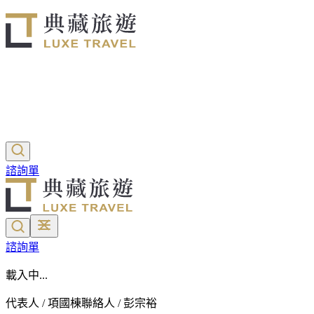
諮詢單
諮詢單
載入中...
代表人 / 項國棟
聯絡人 / 彭宗裕