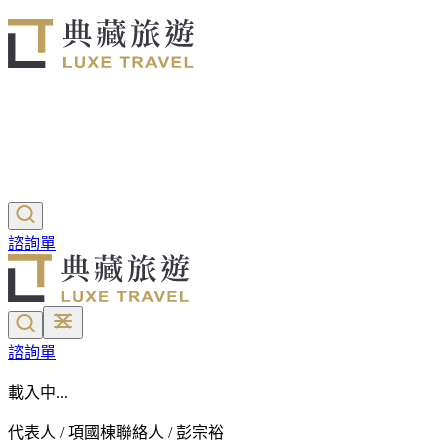
諮詢單
諮詢單
載入中...
代表人 / 項國棟
聯絡人 / 彭宗裕