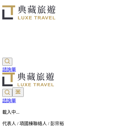
諮詢單
諮詢單
載入中...
代表人 / 項國棟
聯絡人 / 彭宗裕