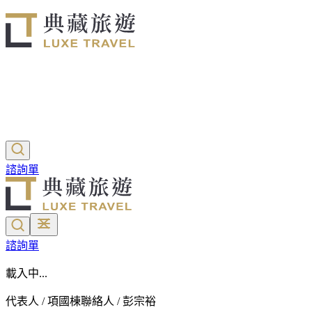
諮詢單
諮詢單
載入中...
代表人 / 項國棟
聯絡人 / 彭宗裕