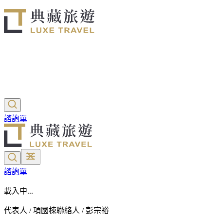
諮詢單
諮詢單
載入中...
代表人 / 項國棟
聯絡人 / 彭宗裕