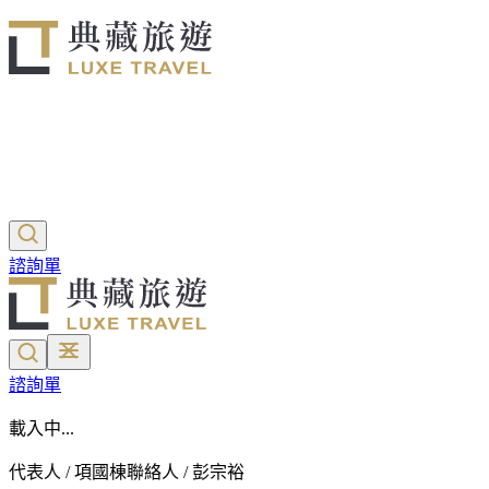
諮詢單
諮詢單
載入中...
代表人 / 項國棟
聯絡人 / 彭宗裕